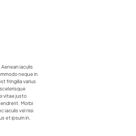
. Aenean iaculis
 commodo neque in
t fringilla varius
 scelerisque
i vitae justo
hendrerit. Morbi
iaculis vel nisi
s et ipsum in,