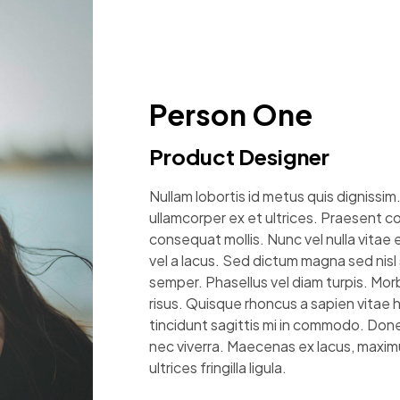
Person One
Product Designer
Nullam lobortis id metus quis dignissim
ullamcorper ex et ultrices. Praesent
consequat mollis. Nunc vel nulla vitae es
vel a lacus. Sed dictum magna sed nisl
semper. Phasellus vel diam turpis. Morb
risus. Quisque rhoncus a sapien vitae 
tincidunt sagittis mi in commodo. Donec 
nec viverra. Maecenas ex lacus, maximu
ultrices fringilla ligula.