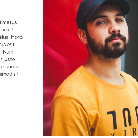
rat metus
scipit.
llus. Morbi
rus est
i. Nam
t justo
 nunc sit
smod sit