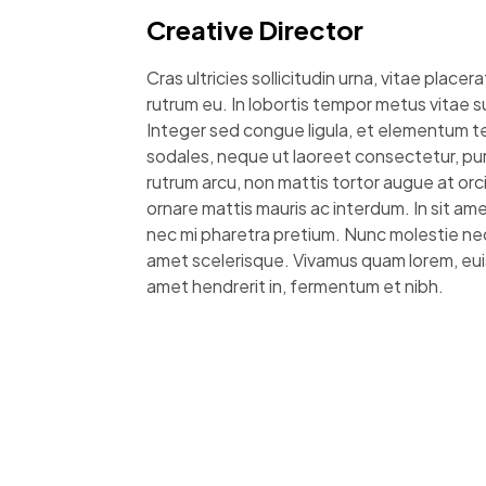
Creative Director
Cras ultricies sollicitudin urna, vitae place
rutrum eu. In lobortis tempor metus vitae su
Integer sed congue ligula, et elementum te
sodales, neque ut laoreet consectetur, pu
rutrum arcu, non mattis tortor augue at orc
ornare mattis mauris ac interdum. In sit ame
nec mi pharetra pretium. Nunc molestie nec
amet scelerisque. Vivamus quam lorem, eui
amet hendrerit in, fermentum et nibh.