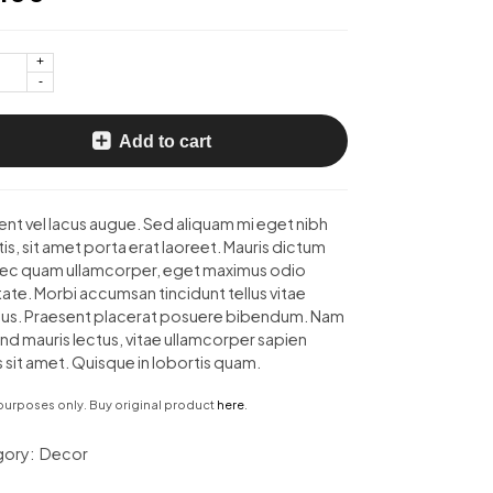
+
-
Add to cart
ent vel lacus augue. Sed aliquam mi eget nibh
is, sit amet porta erat laoreet. Mauris dictum
 nec quam ullamcorper, eget maximus odio
ate. Morbi accumsan tincidunt tellus vitae
us. Praesent placerat posuere bibendum. Nam
nd mauris lectus, vitae ullamcorper sapien
 sit amet. Quisque in lobortis quam.
urposes only. Buy original product
here
.
ory:
Decor