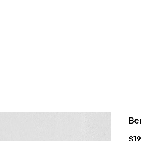
Be
$
1