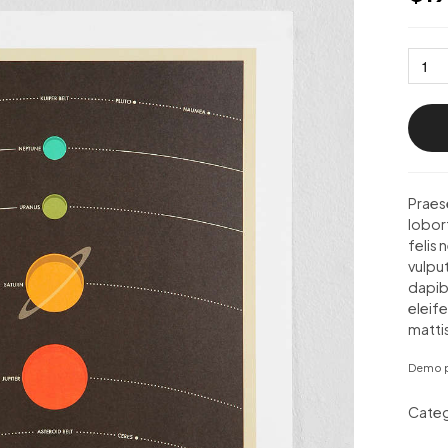
Praes
lobort
felis
vulput
dapib
eleife
mattis
Demo p
Categ